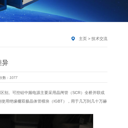
主页
>
技术交流
差异
次数：
1077
的区别。可控硅中频电源主要采用晶闸管（SCR）全桥并联或
则使用绝缘栅双极晶体管模块（IGBT），用于几万到几十万赫