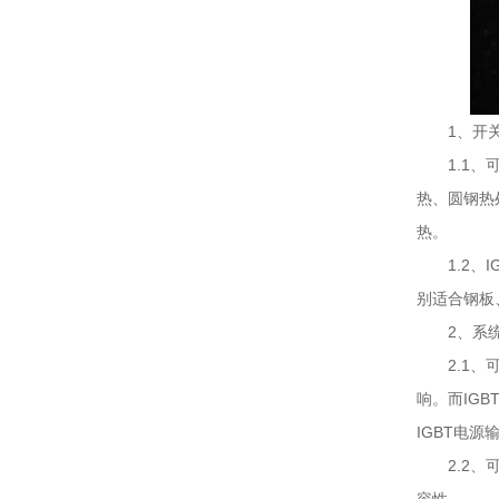
1、开
1.1
热、圆钢热
热。
1.2
别适合钢板
2、系
2.1
响。而IG
IGBT电
2.2