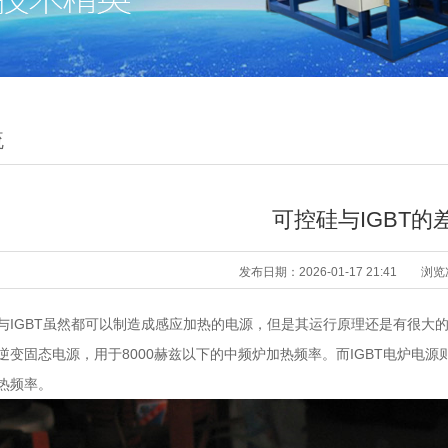
流
可控硅与IGBT的
发布日期：2026-01-17 21:41
浏览
与IGBT虽然都可以制造成感应加热的电源，但是其运行原理还是有很大
逆变固态电源，用于8000赫兹以下的中频炉加热频率。而IGBT电炉电源
热频率。