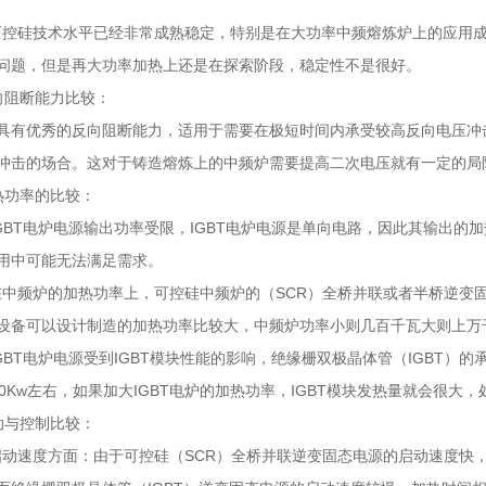
、可控硅技术水平已经非常成熟稳定，特别是在大功率中频熔炼炉上的应用成为
问题，但是再大功率加热上还是在探索阶段，稳定性不是很好。
向阻断能力比较：
具有优秀的反向阻断能力，适用于需要在极短时间内承受较高反向电压冲击
冲击的场合。这对于铸造熔炼上的中频炉需要提高二次电压就有一定的局限
热功率的比较：
、IGBT电炉电源输出功率受限，IGBT电炉电源是单向电路，因此其输出的
用中可能无法满足需求。
、在中频炉的加热功率上，可控硅中频炉的（SCR）全桥并联或者半桥逆
设备可以设计制造的加热功率比较大，中频炉功率小则几百千瓦大则上万
、IGBT电炉电源受到IGBT模块性能的影响，绝缘栅双极晶体管（IGBT
00Kw左右，如果加大IGBT电炉的加热功率，IGBT模块发热量就会很大
动与控制比较：
、启动速度方面：由于可控硅（SCR）全桥并联逆变固态电源的启动速度