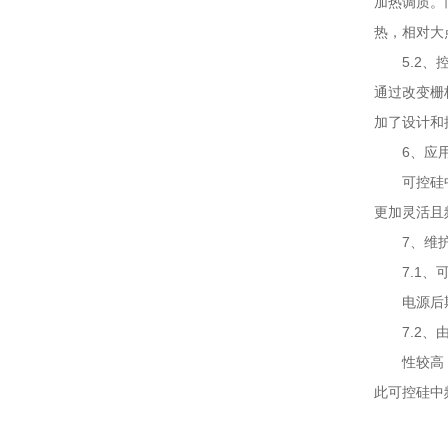
加热调质。
热，相对大
5.2
通过改变栅
加了设计和
6、应
可控硅
更加灵活且
7、维
7.1
电源后
7.2
性较高
此可控硅中