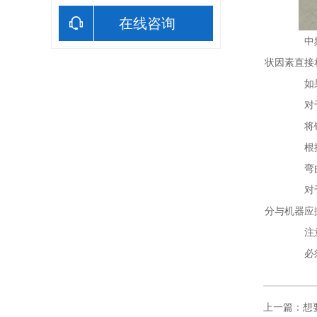
在线咨询
中频电
状因素直接
如果加
对于特
将铜管
根据设
弯曲后
对于多
分与机器应
注意
必须注
上一篇：想