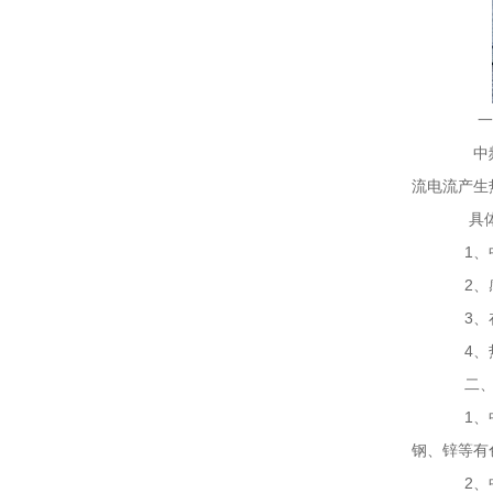
一、
中频炉
流电流产生
具体来
1、中
2、感
3、在
4、热
二、
1、中
钢、锌等有
2、中