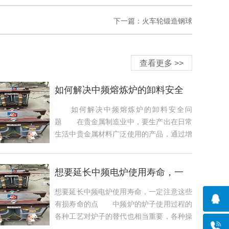
下一篇：火车轮锻造钢球
查看更多 >>
如何解决中频熔炼炉的卸料安全
问题
如何解决中频熔炼炉的卸料安全问
题 在贵金属制造业中，要生产出在日常
生活中贵金属材料广泛使用的产品，通过增
加消费者的...
想要延长中频电炉使用寿命，一
定注意这些有
想要延长中频电炉使用寿命，一定注意这些
有损寿命的点 中频炉的炉子使用过程的
各种工艺对炉子的替代也相当重要，各种操
作不当...