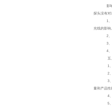
影响中
探头没有对
1、针
光线的影响
2、针
3、针
4、针
五、
1、中
2、中
3、中
量和产品性
4、中
5、中