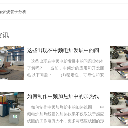
频炉烧管子分析
资讯
这些出现在中频电炉发展中的问
题你都有了解
这些出现在中频电炉发展中的问题你都有
了解吗? 当前，中频炉的应用和开发面
临以下问题： (1)稳定性，可靠性和安
全性...
如何制作中频加热炉中的加热线
圈
如何制作中频加热炉中的加热线圈 中
频电炉加热线圈的加热效果不仅取决于感应
线圈的工作电流大小，更多与感应线圈的形
状，线...