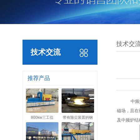
技术交
技术交流
推荐产品
中频炉
磁场，且在
800kw三工位
带有除尘装置的钢
及中频炉结