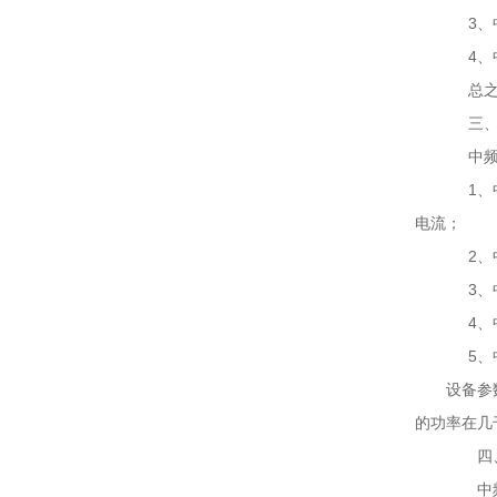
3、中
4、中
总之，
三、中
中频炉
1、中
电流；
2、中
3、中
4、中
5、中
设备参
的功率在几千
四、
中频炉