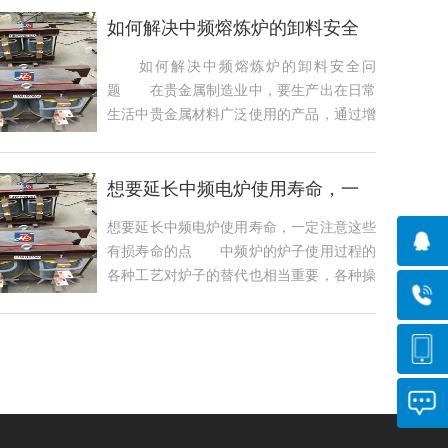
如何解决中频熔炼炉的卸料安全
问题
如何解决中频熔炼炉的卸料安全问
题 在贵金属制造业中，要生产出在日常
生活中贵金属材料广泛使用的产品，通过增
加消费者的...
想要延长中频电炉使用寿命，一
定注意这些有
想要延长中频电炉使用寿命，一定注意这些
有损寿命的点 中频炉的炉子使用过程的
各种工艺对炉子的替代也相当重要，各种操
作不当...