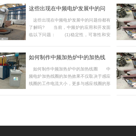
这些出现在中频电炉发展中的问
题你都有了解
这些出现在中频电炉发展中的问题你都有
了解吗? 当前，中频炉的应用和开发面
临以下问题： (1)稳定性，可靠性和安
全性...
如何制作中频加热炉中的加热线
圈
如何制作中频加热炉中的加热线圈 中
频电炉加热线圈的加热效果不仅取决于感应
线圈的工作电流大小，更多与感应线圈的形
状，线...