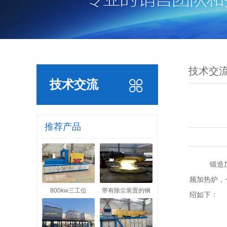
技术交
技术交流
推荐产品
锻造加
频加热炉，
800kw三工位
带有除尘装置的钢
绍如下：