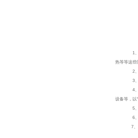
1、锻
热等等这些
2、明
3、整
4、锻
设备等，以
5、确
6、锻
7、锻