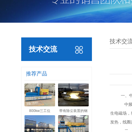
技术交
技术交流
推荐产品
一、中
中频炉
800kw三工位
带有除尘装置的钢
生电磁场，
发热，线圈
二、