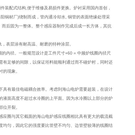
件装配式结构,便于维修及易损件更换。炉衬采用国内首创，
洛阳铜材厂)绕制而成，管内通冷却水, 铜管的表面绝缘处理采
。而后固为一整体。整个感应器制作完成后成一长方体，其抗
，表层涂有耐高温、耐磨的特种涂层。
径。一般规范设计是工件尺寸+60 = 中频炉线圈内径尺
需有足够的间隙，以保证坯料能顺利通过而不碰炉村，同时还
衬的现象。
具有最佳电磁耦合效率。考虑到海山电炉需要超装，在设计
的液面高度不超过水冷圈的上平面。因为水冷圈以上部分的炉
部位开裂。
应圈与其它截面的海山电炉感应线圈相比具有更大的载流截
度均匀，因此它的强度要比管壁不均匀、边管壁较薄的线圈结