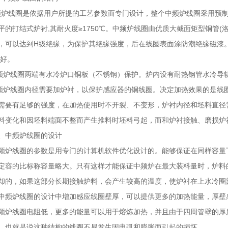
线圈是依据用户所提的工艺参数而专门设计，整个中频炉线圈采用预制
平的打结式炉衬,其耐火度≥1750℃。中频炉线圈由优质大截面矩型铜管(
，可以达到H级绝缘，为保护其绝缘强度，后在线圈表面涂防潮绝缘磁漆
性好。
线圈两端有水冷炉口铜板（不锈钢）保护。炉内设有耐热钢管水冷导轨
线圈内径需要加炉衬，以保护感应器的铜线圈。决定加热效果的是线圈的内
需要有足够的强度，在加热使用时不开裂、不变形，炉衬内径和坯料直径
料变化和因坯料端面不整而产生推料时坯料弓起，而和炉衬接触、磨损炉
中频炉线圈的设计
线圈的参数是用专门的计算机软件优化设计的。能够保证在同样容量下
定容的比标称容量略大。只有这样才能保证中频炉在最大装料量时，炉料
却的，如果这部分长期接触炉料，会产生较高的温度，使炉衬在上水冷圈
炉线圈的设计中增加感应线圈壁厚，可以提供更多的加热能量，厚壁感
频炉线圈电阻低，更多的能量可以用于熔炼加热，并且由于四周管壁的厚
。也就是说这种结构的线圈不易发生因电弧和膨胀而引起的损坏。