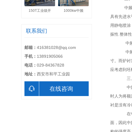
中频炉
150T工业级开
1000kw中频
具有先进水
用静电喷涂
联系我们
振性.整体
中频炉
邮箱：
416381028@qq.com
中频炉
手机：
13891905066
寸。而炉衬
电话：
029-84367828
应考虑到坯
地址：
西安市和平工业园
三、
中频炉
在线咨询
时人为将额
衬是没有冷
在中频
面，因此中
构的强度高