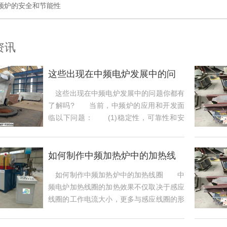
频炉的安全和节能性
资讯
这些出现在中频电炉发展中的问
题你都有了解
这些出现在中频电炉发展中的问题你都有
了解吗? 当前，中频炉的应用和开发面
临以下问题： (1)稳定性，可靠性和安
全性...
如何制作中频加热炉中的加热线
圈
如何制作中频加热炉中的加热线圈 中
频电炉加热线圈的加热效果不仅取决于感应
线圈的工作电流大小，更多与感应线圈的形
状，线...