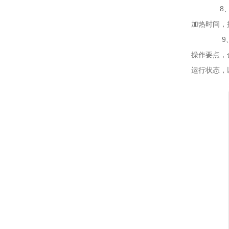
8、优
加热时间，
9、加
操作要点，
运行状态，