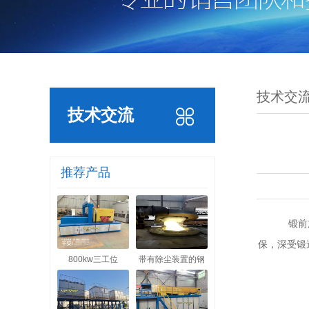
技术交
技术交流
推荐产品
锻前加
保，深受锻
800kw三工位
带有除尘装置的钢