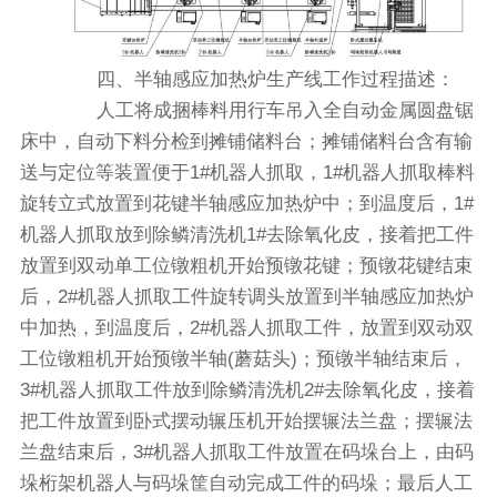
四、半轴感应加热炉生产线工作过程描述：
人工将成捆棒料用行车吊入全自动金属圆盘锯
床中，自动下料分检到摊铺储料台；摊铺储料台含有输
送与定位等装置便于1#机器人抓取，1#机器人抓取棒料
旋转立式放置到花键半轴感应加热炉中；到温度后，1#
机器人抓取放到除鳞清洗机1#去除氧化皮，接着把工件
放置到双动单工位镦粗机开始预镦花键；预镦花键结束
后，2#机器人抓取工件旋转调头放置到半轴感应加热炉
中加热，到温度后，2#机器人抓取工件，放置到双动双
工位镦粗机开始预镦半轴(蘑菇头)；预镦半轴结束后，
3#机器人抓取工件放到除鳞清洗机2#去除氧化皮，接着
把工件放置到卧式摆动辗压机开始摆辗法兰盘；摆辗法
兰盘结束后，3#机器人抓取工件放置在码垛台上，由码
垛桁架机器人与码垛筐自动完成工件的码垛；最后人工