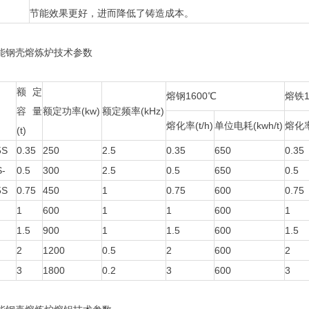
节能效果更好，进而降低了铸造成本。
钢壳熔炼炉技术参数
额定
熔钢1600℃
熔铁1
容量
额定功率(kw)
额定频率(kHz)
熔化率(t/h)
单位电耗(kwh/t)
熔化率(
(t)
5S
0.35
250
2.5
0.35
650
0.35
S-
0.5
300
2.5
0.5
650
0.5
5S
0.75
450
1
0.75
600
0.75
1
600
1
1
600
1
1.5
900
1
1.5
600
1.5
2
1200
0.5
2
600
2
3
1800
0.2
3
600
3