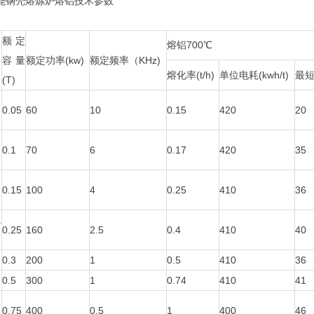
钢壳熔炼炉熔铝技术参数
额定
熔铝700℃
容量
额定功率(kw)
额定频率（KHz)
熔化率(t/h)
单位电耗(kwh/t)
最
(T)
0.05
60
10
0.15
420
20
0.1
70
6
0.17
420
35
0.15
100
4
0.25
410
36
.
0.25
160
2.5
0.4
410
40
0.3
200
1
0.5
410
36
0.5
300
1
0.74
410
41
0.75
400
0.5
1
400
46