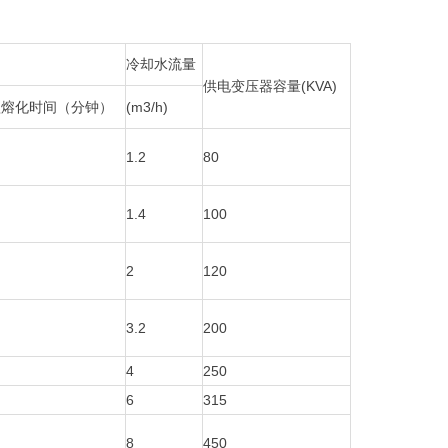
冷却水流量
供电变压器容量(KVA)
短熔化时间（分钟）
(m3/h)
1.2
80
1.4
100
2
120
3.2
200
4
250
6
315
8
450