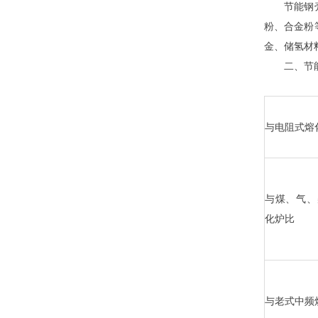
节能钢壳熔
粉、合金粉
金、储氢材
二、节能
与电阻式熔
与煤、气、
化炉比
与老式中频