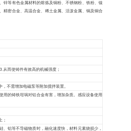
、锌等有色金属材料的熔炼及铜粉、不锈钢粉、铁粉、镍
、精密合金、高温合金、稀土金属、活泼金属、铜及铜合
/3.从而使铸件有效高的机械强度；
中，不需增加电磁泵等附加搅拌装置。
气使用的铸铁坩埚对铝合金有害，增加杂质。感应设备使用
上；
业硅、铝等不导磁物质时，融化速度快，材料元素烧损少，