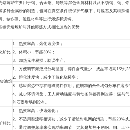
炼炉主要用于钢、合金钢、铸铁等黑色金属材料以及不锈钢、铜、铝
等多种金属粉的制造，也可在真空条件或保护气氛下，对镍基及其特殊钢
料、钕铁硼、磁性材料等进行熔炼和浇铸。
钢壳熔炼炉与其他熔炼方式相比加热的优势
1、热效率高，熔化速度快；
化炉比
2、体积小，节能30%；
3、加热元件易损，耽误生产。
1、方便调节溶液成分与温度，铸件含气量少，成品率增高1/2到2
2、熔化速度快，减少了氧化烧损率；
柴油熔
3、感应熔炼中存在电磁搅拌作用，使增加的合金均匀分布在溶液
4、减少环境污染，工人劳动强度与劳动条件都得到改善；煤与
的石墨坩埚则没有。
1、热效率高，快速熔化；
2、不适用整流移相调功，减少了谐波对电网的污染，节能20%以
炉相比
4、通过调整频率来实现功率调节，尤其是加热不锈钢、铜、工